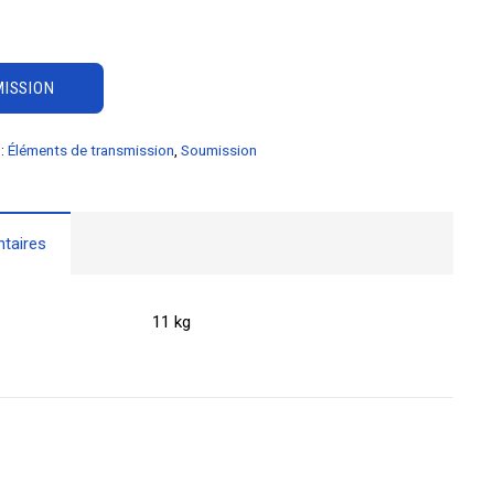
ISSION
 :
Éléments de transmission
,
Soumission
taires
11 kg