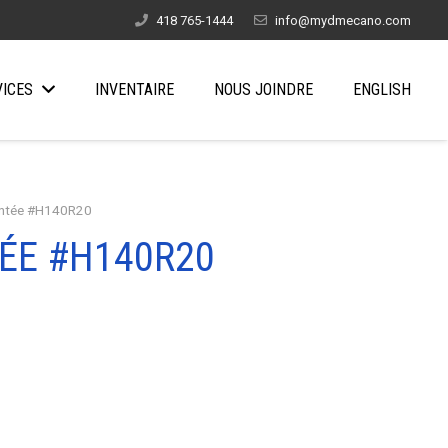
418 765-1444
info@mydmecano.com
VICES
INVENTAIRE
NOUS JOINDRE
ENGLISH
entée #H140R20
ÉE #H140R20