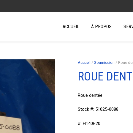
ACCUEIL
À PROPOS
SER
Accueil
/
Soumission
/ Roue d
ROUE DENT
Roue dentée
Stock #: 51025-0088
#: H140R20