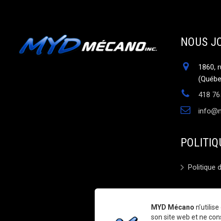
NOUS J
1860, 
(Québ
418 76
info@
POLITIQ
Politique 