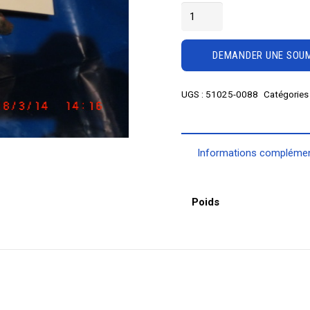
quantité
de
Roue
DEMANDER UNE SOUM
dentée
#H140R20
UGS :
51025-0088
Catégories
Informations complémen
Poids