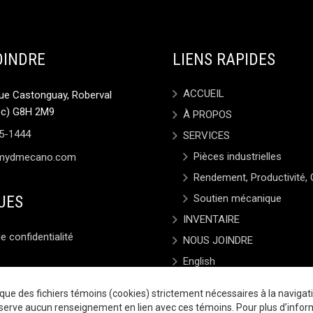
OINDRE
LIENS RAPIDES
ACCUEIL
rue Castonguay, Roberval
ec) G8H 2M9
À PROPOS
5-1444
SERVICES
Pièces industrielles
mydmecano.com
Rendement, Productivité, 
UES
Soutien mécanique
INVENTAIRE
de confidentialité
NOUS JOINDRE
English